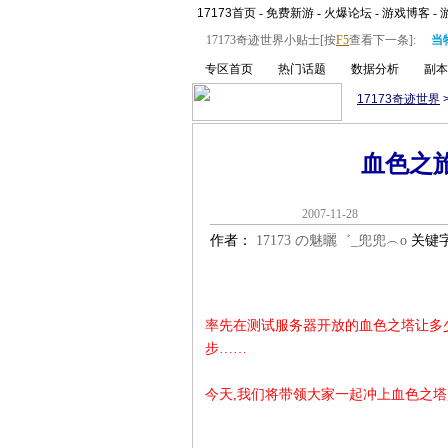
17173首页
-
免费新游
-
火爆论坛
-
游戏博客
-
17173奇迹世界小贴士[按
F5
查看下一条]:
当
专区首页
热门话题
数据分析
副本
17173奇迹世界
血色之
2007-11-
作者：
17173 の魅曬゛_兜兜︵o
关键
率先在测试服务器开放的血色之塔让多
步……
今天,我们将带领大家一起冲上血色之塔