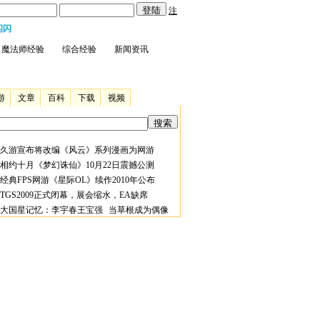
注
闪闪
魔法师经验
综合经验
新闻资讯
游
文章
百科
下载
视频
久游宣布将改编《风云》系列漫画为网游
相约十月《梦幻诛仙》10月22日震撼公测
经典FPS网游《星际OL》续作2010年公布
TGS2009正式闭幕，展会缩水，EA缺席
大国星记忆：李宇春王宝强 当草根成为偶像