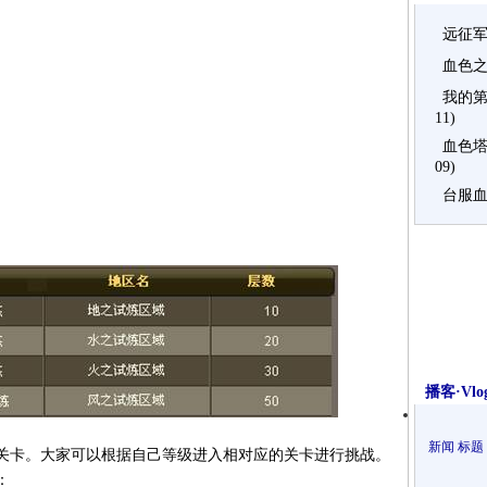
远征
血色
我的第
11)
血色塔
09)
台服
播客·Vlo
新闻
标题
关卡。大家可以根据自己等级进入相对应的关卡进行挑战。
：