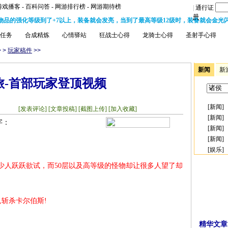
游戏播客
-
百科问答
-
网游排行榜
-
网游期待榜
|
通行证
册
物品的强化等级到了+7以上，装备就会发亮，当到了最高等级12级时，装备就会金光
任务
合成精炼
心情驿站
狂战士心得
龙骑士心得
圣射手心得
>
>
玩家稿件
>>
新闻
新
旅-首部玩家登顶视频
[
新闻
]
28
[发表评论]
[文章投稿]
[截图上传]
[加入收藏]
[
新闻
]
字：
[
新闻
]
[
新闻
]
[
娱乐
]
少人跃跃欲试，而50层以及高等级的怪物却让很多人望了却
,斩杀卡尔伯斯!
精华文章