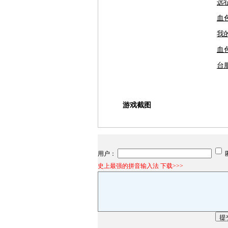
远
血
我
血
台
游戏截图
用户：
史上最强的拼音输入法 下载>>>