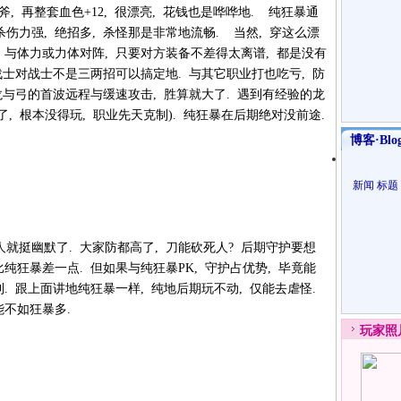
, 再整套血色+12, 很漂亮, 花钱也是哗哗地. 纯狂暴通
伤力强, 绝招多, 杀怪那是非常地流畅. 当然, 穿这么漂
 与体力或力体对阵, 只要对方装备不差得太离谱, 都是没有
而战士对战士不是三两招可以搞定地. 与其它职业打也吃亏, 防
住龙与弓的首波远程与缓速攻击, 胜算就大了. 遇到有经验的龙
了, 根本没得玩, 职业先天克制). 纯狂暴在后期绝对没前途.
博客·Blo
新闻
标题
人就挺幽默了. 大家防都高了, 刀能砍死人? 后期守护要想
比纯狂暴差一点. 但如果与纯狂暴PK, 守护占优势, 毕竟能
利. 跟上面讲地纯狂暴一样, 纯地后期玩不动, 仅能去虐怪.
能不如狂暴多.
玩家
照