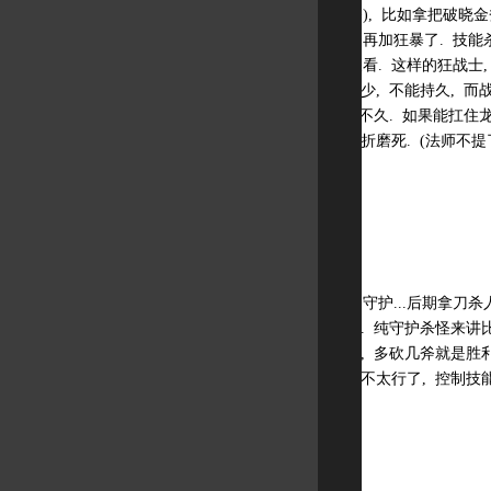
绝对没必要当纯狂暴), 比如拿把破晓金斧
常出满乾坤一击就不再加狂暴了. 技能杀
亮绝对不是为了给怪看. 这样的狂战士,
多少胜算地, 毕竟血少, 不能持久, 
虽不错, 但血少, 扛不久. 如果能扛
与弓, 通常会被慢慢折磨死. (法师不提
纯守护
我还经常遇着拿刀的守护...后期拿刀杀
跟人过上两招, 拿斧. 纯守护杀怪来讲
缓速, 这点非常重要, 多砍几斧就是胜
对阵龙与弓, 守护就不太行了, 控制技
力体狂暴