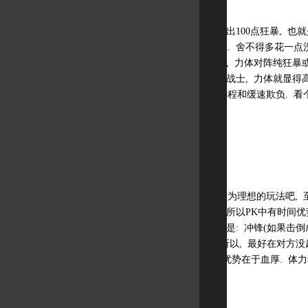
力体与体力一样, 只出100点狂暴, 
有那么多人去当力体. 舍不得多花一点洗
仅比纯地高点. 当然, 力体对阵纯狂暴
力, 双修及其它职业战士, 力体就显得
地那样受龙或弓的远程和缓速欺负. 看
体力狂暴
体力狂暴算是一种较为理想的玩法吧, 至
力的优势在于持久, 所以PK中有时间优
对方. 对阵战士通常是: 冲锋(如果击倒
击(因为它出招慢, 所以, 最好在对方没起
弓是不会吃亏的, 优势在于血厚. 体力
受型玩法.