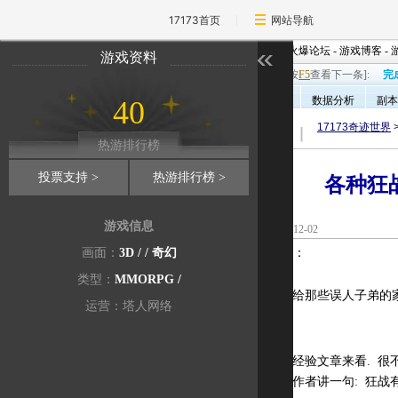
17173首页
网站导航
17173首页
-
免费新游
-
火爆论坛
-
游戏博客
-
游戏资料
17173奇迹世界小贴士[按
F5
查看下一条]:
完
专区首页
热门话题
数据分析
副本
40
17173奇迹世界
热游排行榜
投票支持 >
热游排行榜 >
各种狂
游戏信息
2007-12-
画面：
3D
/ /
奇幻
作者：
半年
关键字：
类型：
MMORPG
/
事先申明: 本文是写给那些误人子弟的家
运营：塔人网络
闲来无事, 翻了几篇经验文章来看. 很
撞墙. 我只想对某些作者讲一句: 狂战