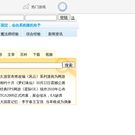
热门游戏
注
不固定，会由系统随机给予
魔法师经验
综合经验
新闻资讯
DNF
传奇4
剑网3旗舰版
新天龙八部
游
文章
百科
下载
视频
自由
诛仙世界
仙剑世界
久游宣布将改编《风云》系列漫画为网游
相约十月《梦幻诛仙》10月22日震撼公测
经典FPS网游《星际OL》续作2010年公布
TGS2009正式闭幕，展会缩水，EA缺席
大国星记忆：李宇春王宝强 当草根成为偶像