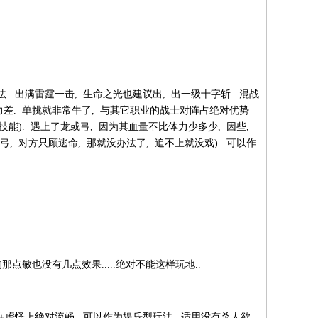
 出满雷霆一击, 生命之光也建议出, 出一级十字斩. 混战
力差. 单挑就非常牛了, 与其它职业的战士对阵占绝对优势
能). 遇上了龙或弓, 因为其血量不比体力少多少, 因些,
, 对方只顾逃命, 那就没办法了, 追不上就没戏). 可以作
那点敏也没有几点效果.....绝对不能这样玩地..
在虐怪上绝对流畅, 可以作为娱乐型玩法, 适用没有杀人欲