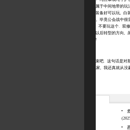
望的玩家. 力体狂暴属于中间地带的玩法
可以一直玩的类型, 装备好可以玩, 白
大受公会欢迎的玩法, 毕竟公会战中很
般地, 所以, 真有钱, 不要玩这个. 
装备, 可以作为大家以后转型的方向, 
病玩法, 谁玩谁神经!
没啦...用一句来作结束吧. 这句话是
杀了那么多各职业玩家, 我还真就从没赢
难道我运气差?!".
相关新闻
(202