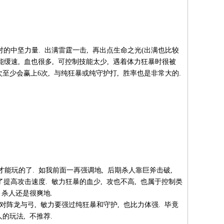
的中坚力量. 出满雷霆一击, 再出点生命之光(出满也比较
然能缓速, 血也很多, 可控制技能太少, 遇着体力狂暴时很被
次至少会赢上6次, 与纯狂暴或纯守护打, 胜率也是非常大的.
能玩的了. 如我前面一再强调地, 后期杀人靠巨斧击破,
提高攻击速度. 敏力狂暴的血少, 攻也不高, 也属于控制类
 杀人还是很爽地.
对阵龙与弓, 敏力要强过纯狂暴和守护, 也比力体强. 毕竟
的玩法, 不推荐.