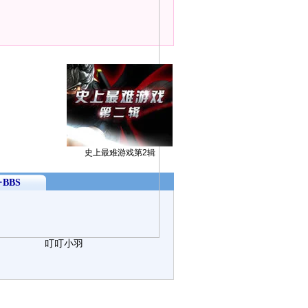
史上最难游戏第2辑
BBS
叮叮小羽