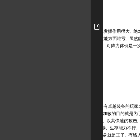
体力守护
体力守护在群架中的发挥作用很大, 绝对
好). 单挑的话, 在技能方面吃亏, 虽
动, 但不是没机会赢. 对阵力体倒是十
贡献型玩法.
敏力狂暴
这种玩法就是后期拥有卓越装备的玩家才
攻击速度非常重要. 加敏的目的就是为了
玩法, 只要把招连上, 以其快速的攻击,
混战不适合敏力狂暴, 生存能力不行. 
移动速度快了些, 近身就是王了. 有钱人