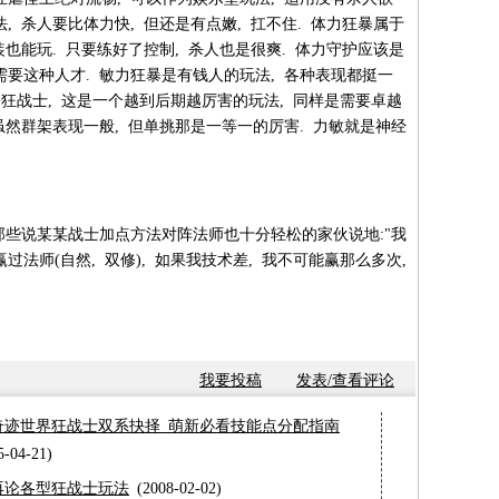
, 杀人要比体力快, 但还是有点嫩, 扛不住. 体力狂暴属于
装也能玩. 只要练好了控制, 杀人也是很爽. 体力守护应该是
需要这种人才. 敏力狂暴是有钱人的玩法, 各种表现都挺一
双修狂战士, 这是一个越到后期越厉害的玩法, 同样是需要卓越
虽然群架表现一般, 但单挑那是一等一的厉害. 力敏就是神经
对那些说某某战士加点方法对阵法师也十分轻松的家伙说地:"我
过法师(自然, 双修), 如果我技术差, 我不可能赢那么多次,
我要投稿
发表/查看评论
奇迹世界狂战士双系抉择 萌新必看技能点分配指南
5-04-21)
再论各型狂战士玩法
(2008-02-02)