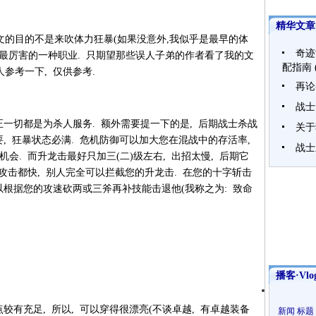
精华文章
此文的目的不是来吹体力狂暴(如果没意外,我似乎是最早的体
奇迹
中最厉害的一种职业. 只期望那些误人子弟的作者看了我的文
配指南
参考一下, 仅供参考.
再论
战士
正一切都是为杀人服务. 额外需要提一下的是, 后期战士杀战
关于
要, 狂暴状态必满. 危机防御可以加大您在混战中的存活率,
战士
会. 而升龙击最好只加三(二)级左右, 出招太慢, 后期它
攻击都快, 别人完全可以拦截您的升龙击. 在您的十字斩击
以根据您的攻速砍两或三斧再补技能击退他(我称之为: 致命
播客·Vlo
点较有充足, 所以, 可以穿得很漂亮(不谈卓越, 有卓越装备
新闻
标题