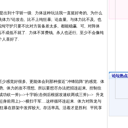
也就是出到十字斩一级. 力体这种玩法我一直挺好奇的, 为什么
体力?论攻击, 比不上纯狂暴; 论血量, 与体力比不及, 也
或纯守护只要不比对方装备差太多, 都能稳赢. 可, 对阵体
高不成低不就了. 力体不算费钱, 杀人也还行, 至少不会像纯
个人喜好了.
论坛热点·
少感觉好很多, 更能体会到那种接近"冲锋陷阵"的感觉. 体
势, 体力的攻不理想, 所以要想尽办法把招连起来, 控制住
成功砍一斧)-->十字斩(击倒后根据攻速砍两或三斧)--> 升龙
身前用上)-->横扫千军....这样循环连起来. 体力对阵龙与
狂暴在群架中发挥较大, 存活率高, 活着才是胜利. 平民享