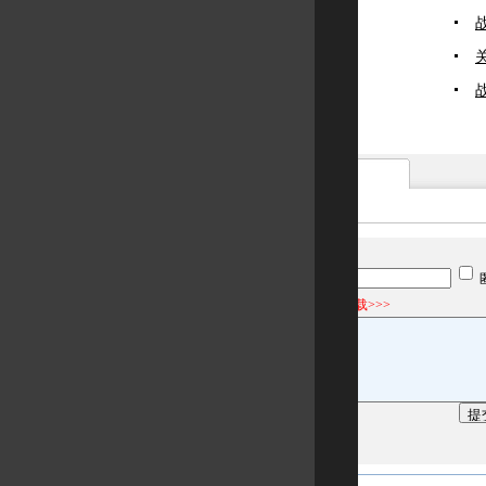
游戏截图
用户：
史上最强的拼音输入法 下载>>>