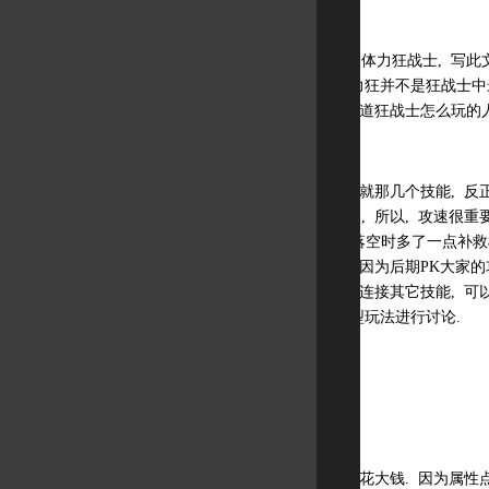
本人一区三服近90级体力狂战士, 写
力狂玩家), 因为体力狂并不是狂战士
章能醒醒, 那些不知道狂战士怎么玩的人
技能加点就不说了, 就那几个技能, 反
士靠的就是巨斧击破, 所以, 攻速很重
以及PK时发错招或落空时多了一点补救机
十次有九次会落空, 因为后期PK大家的
倒对手后, 不要马上连接其它技能, 可
三板斧). 下面就各型玩法进行讨论.
纯狂暴
纯狂暴要想强悍, 得花大钱. 因为属性