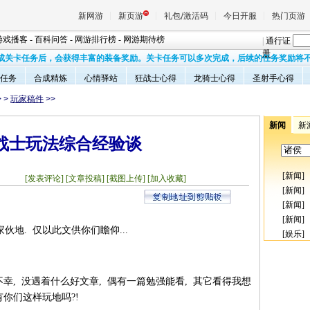
新网游
新页游
礼包/激活码
今日开服
热门页游
游戏播客
-
百科问答
-
网游排行榜
-
网游期待榜
|
通行证
册
成关卡任务后，会获得丰富的装备奖励。关卡任务可以多次完成，后续的任务奖励将
任务
合成精炼
心情驿站
狂战士心得
龙骑士心得
圣射手心得
魔兽
>
>
玩家稿件
>>
天堂
新闻
新
战士玩法综合经验谈
王权与
[
新闻
]
02
[发表评论]
[文章投稿]
[截图上传]
[加入收藏]
[
新闻
]
[
新闻
]
[
新闻
]
伙地. 仅以此文供你们瞻仰...
[
娱乐
]
不幸, 没遇着什么好文章, 偶有一篇勉强能看, 其它看得我想
有你们这样玩地吗?!