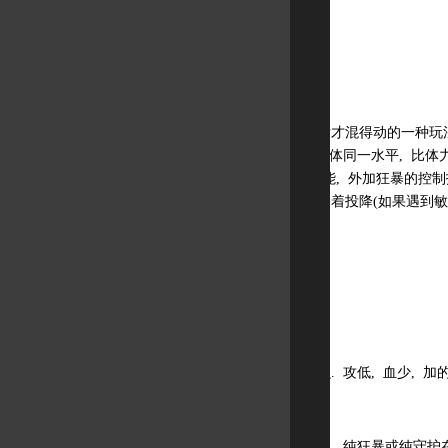
双修狂战士
也是拥有卓越装备后才混得动的一种玩法.
中表现一般般, 与力体同一水平, 比体
(因为守护有缓速技能, 外加狂暴的控制技
也绝对会让龙与弓哭着投降(如果遇到敏弓
为追求目标.
力敏狂暴
这个真不想来说什么. 攻低, 血少, 加的
基本上就这些玩法了. 纯狂暴或纯守护