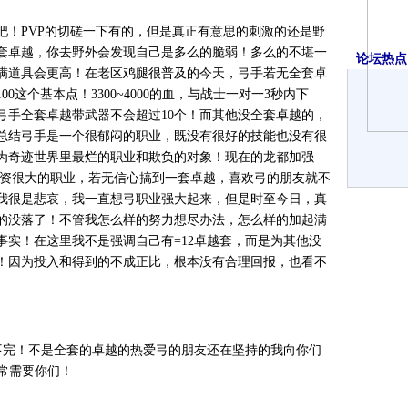
吧！PVP的切磋一下有的，但是真正有意思的刺激的还是野
套卓越，你去野外会发现自己是多么的脆弱！多么的不堪一
论坛热点·
，满道具会更高！在老区鸡腿很普及的今天，弓手若无全套卓
0这个基本点！3300~4000的血，与战士一对一3秒内下
弓手全套卓越带武器不会超过10个！而其他没全套卓越的，
总结弓手是一个很郁闷的职业，既没有很好的技能也没有很
为奇迹世界里最烂的职业和欺负的对象！现在的龙都加强
投资很大的职业，若无信心搞到一套卓越，喜欢弓的朋友就不
我很是悲哀，我一直想弓职业强大起来，但是时至今日，真
的没落了！不管我怎么样的努力想尽办法，怎么样的加起满
事实！在这里我不是强调自己有=12卓越套，而是为其他没
！因为投入和得到的不成正比，根本没有合理回报，也看不
流不完！不是全套的卓越的热爱弓的朋友还在坚持的我向你们
常需要你们！