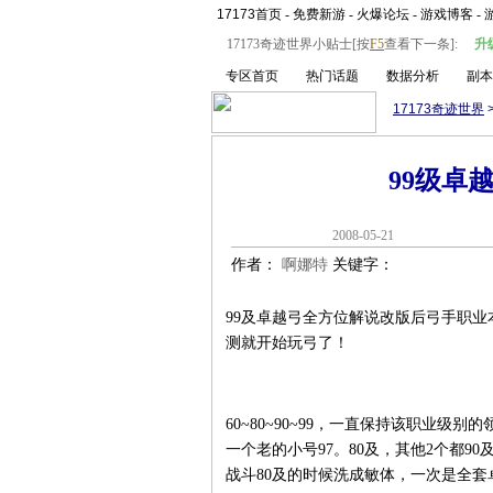
17173首页
-
免费新游
-
火爆论坛
-
游戏博客
-
17173奇迹世界小贴士[按
F5
查看下一条]:
升
专区首页
热门话题
数据分析
副本
17173奇迹世界
99级卓
2008-05-
作者：
啊娜特
关键字：
99及卓越弓全方位解说改版后弓手职业
测就开始玩弓了！
60~80~90~99，一直保持该职业级
一个老的小号97。80及，其他2个都9
战斗80及的时候洗成敏体，一次是全套