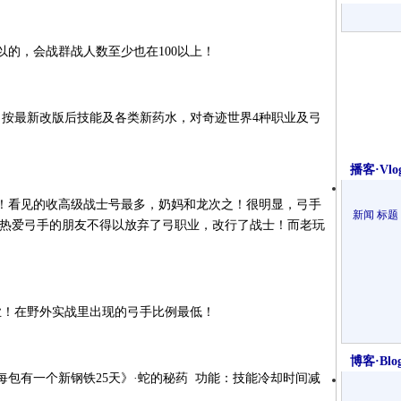
的，会战群战人数至少也在100以上！
，按最新改版后技能及各类新药水，对奇迹世界4种职业及弓
播客·Vlo
！看见的收高级战士号最多，奶妈和龙次之！很明显，弓手
新闻
标题
多热爱弓手的朋友不得以放弃了弓职业，改行了战士！而老玩
业！在野外实战里出现的弓手比例最低！
博客·Blo
包有一个新钢铁25天》·蛇的秘药 功能：技能冷却时间减