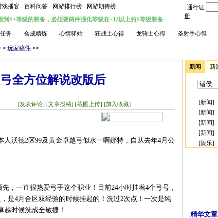
游戏播客
-
百科问答
-
网游排行榜
-
网游期待榜
|
通行证
册
级到S+等级的装备，必须要两件强化等级在+12以上的S等级装备
任务
合成精炼
心情驿站
狂战士心得
龙骑士心得
圣射手心得
>
>
玩家稿件
>>
新闻
新
越弓全方位解说改版后
[
新闻
]
21
[发表评论]
[文章投稿]
[截图上传]
[加入收藏]
[
新闻
]
[
新闻
]
[
新闻
]
本人沃德2区99及黄金卓越弓似水一啊娜特，自从去年4月公
[
娱乐
]
别的领先，一直很热爱弓手这个职业！目前24小时挂着4个弓号，
0及，是4月合区双经验的时候挂起的！洗过2次点！一次是纯
卓越时候洗成全敏捷！
精华文章