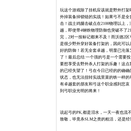
玩这个游戏除了挂机应该就是野外打架
外掉装备掉锁链的实战！如果弓不是全
击！战士鸡腿击破点在2100物理以上
越，即使带4钢铁物理防御也突破不了210
完，2对一按标记都来不及！而沃德2区
是很少野外穿好装备打架的，因此可以
好的防御！若无全套卓越，明显已沦落
了！最后总结:一个强的弓是一个需要
要想享受去野外杀人打架的乐趣！这点
的已经失望了！弓在今日已经的的确确
状态，也无法扭转实战里菜的铁一样的
有卓越套的朋友和弓这个职业感到悲哀
到弓职业光明的将来！
说起弓的PK,都是泪水，一天一夜也
致敬，毕竟杀SLM之类的粗活，还是经