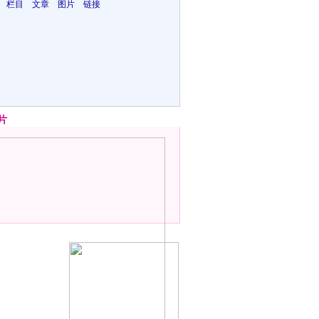
 栏目 文章 图片 链接
片