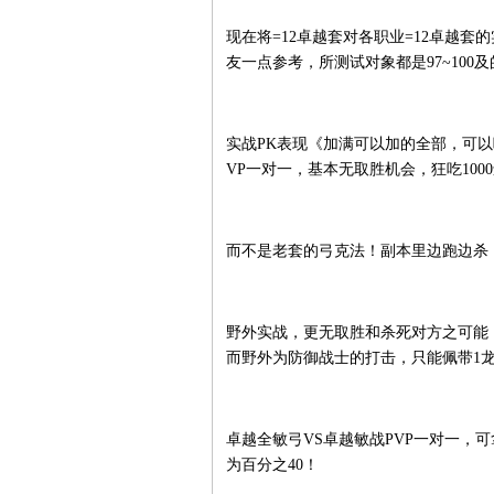
现在将=12卓越套对各职业=12卓越
友一点参考，所测试对象都是97~100
实战PK表现《加满可以加的全部，可以
VP一对一，基本无取胜机会，狂吃10
而不是老套的弓克法！副本里边跑边杀
野外实战，更无取胜和杀死对方之可能
而野外为防御战士的打击，只能佩带1龙
卓越全敏弓VS卓越敏战PVP一对一，
为百分之40！