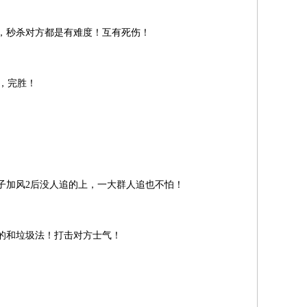
，秒杀对方都是有难度！互有死伤！
一，完胜！
子加风2后没人追的上，一大群人追也不怕！
的和垃圾法！打击对方士气！