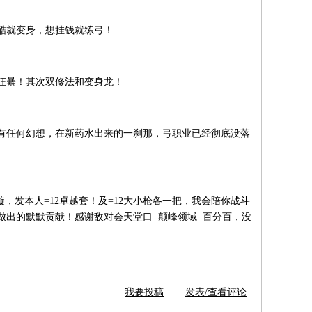
酷就变身，想挂钱就练弓！
狂暴！其次双修法和变身龙！
有任何幻想，在新药水出来的一刹那，弓职业已经彻底没落
璇，发本人=12卓越套！及=12大小枪各一把，我会陪你战斗
做出的默默贡献！感谢敌对会天堂口 颠峰领域 百分百，没
我要投稿
发表/查看评论