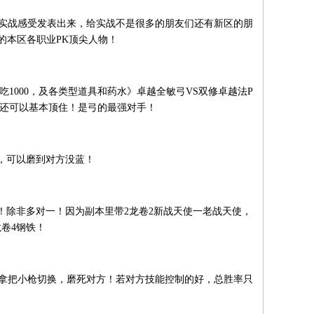
套的实战感受发表出来，给实战不是很多的朋友们还有新区的朋
及的本区各职业PK顶尖人物！
吃1000，及各类型道具和药水》卓越全敏弓VS双修卓越法P
00还可以基本顶住！是弓的最强对手！
，可以磨到对方没蓝！
！除非多对一！因为副本里带2龙卷2新战天使一老战天使，
卷4钢铁！
可拿把小枪切换，磨死对方！若对方技能控制的好，总胜率只