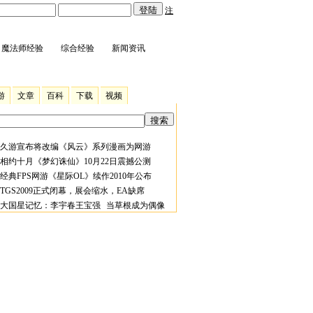
注
魔法师经验
综合经验
新闻资讯
游
文章
百科
下载
视频
久游宣布将改编《风云》系列漫画为网游
相约十月《梦幻诛仙》10月22日震撼公测
经典FPS网游《星际OL》续作2010年公布
TGS2009正式闭幕，展会缩水，EA缺席
大国星记忆：李宇春王宝强 当草根成为偶像