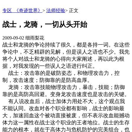
专区_《奇迹世界》
>
法师经验
>
正文
战士，龙骑，一切从头开始
2009-09-02
细雨梨花
战士和龙骑的争论持续了很久，都是各持一词。在这些
争论中，不乏精辟的见解，但是误人之语也不少。我先
将个人对战士和龙骑的心得向大家阐述，再以此为根
据，对我发现的一些误人之语进行纠正。
战士：攻击靠的是破防姿态，和物理攻击力，控
制，攻击速度；防御靠的是防高血厚。
龙骑：攻击靠技能物理攻击力，暴击，技能；防御
靠的是高防高回避。变身龙攻击速度也是攻击的关键。
有人说改血后，战士加体力用处不大，这个观点我
不能认同。改血对各个职业都有影响，战士的影响最
大，加速回血这个被动直接被废，但不表示改血能撼动
体力这一属性在战士这个职业的王者地位。战士的生存
能力的根本，就在于高体力与危机防护的完美组合，也