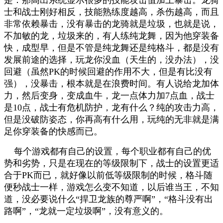
士和战士刚好相反，技能熟练度越高，杀伤越高，而且
非常依赖暴击，没有暴击的龙骑就是垃圾，也就是说，
不加敏的龙，垃圾来的，有人练纯龙舞，因为他穿装备
快，成型早，但是不管是纯龙舞还是纯格斗，都是没有
发展前途的选择，玩龙你没血（天生的，没办法），没
回避（虽然PK的时候回避的作用不大，但是有比没有
强），没暴击，根本就是在浪费时间。有人说给龙加体
力，然后变身，变成血牛，龙一点体力加7点血，战士
是10点，战士有危机防护，龙有什么？纯的攻击力高，
但是没破防姿态，你再高有什么用，玩纯的无非就是满
足你穿装备的快感而已。
每个游戏都有自己的设置，每个职业都有自己的优
势和劣势，只是在现在的等级限制下，战士的设置更适
合于PK而已，就好像以前低等级限制的时候，格斗随
便秒战士一样，游戏怎么变不知道，以后谁当王，不知
道，没必要说什么“捍卫龙族的尊严啊”，“格斗没有出
路啊”，“龙就一定垃圾啊”，没有意义的。