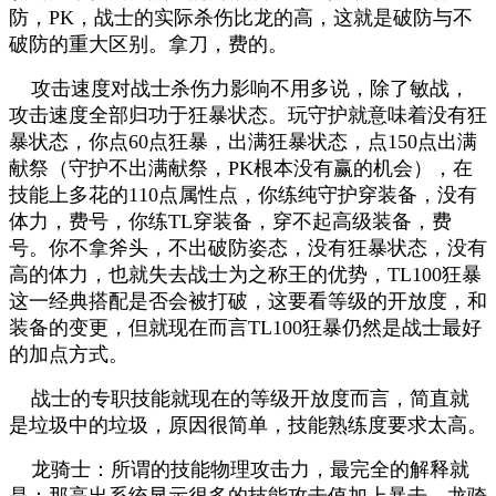
防，PK，战士的实际杀伤比龙的高，这就是破防与不
破防的重大区别。拿刀，费的。
攻击速度对战士杀伤力影响不用多说，除了敏战，
攻击速度全部归功于狂暴状态。玩守护就意味着没有狂
暴状态，你点60点狂暴，出满狂暴状态，点150点出满
献祭（守护不出满献祭，PK根本没有赢的机会），在
技能上多花的110点属性点，你练纯守护穿装备，没有
体力，费号，你练TL穿装备，穿不起高级装备，费
号。你不拿斧头，不出破防姿态，没有狂暴状态，没有
高的体力，也就失去战士为之称王的优势，TL100狂暴
这一经典搭配是否会被打破，这要看等级的开放度，和
装备的变更，但就现在而言TL100狂暴仍然是战士最好
的加点方式。
战士的专职技能就现在的等级开放度而言，简直就
是垃圾中的垃圾，原因很简单，技能熟练度要求太高。
龙骑士：所谓的技能物理攻击力，最完全的解释就
是：那高出系统显示很多的技能攻击值加上暴击。龙骑