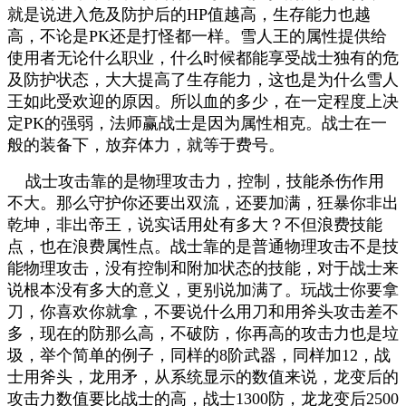
就是说进入危及防护后的HP值越高，生存能力也越
高，不论是PK还是打怪都一样。雪人王的属性提供给
使用者无论什么职业，什么时候都能享受战士独有的危
及防护状态，大大提高了生存能力，这也是为什么雪人
王如此受欢迎的原因。所以血的多少，在一定程度上决
定PK的强弱，法师赢战士是因为属性相克。战士在一
般的装备下，放弃体力，就等于费号。
战士攻击靠的是物理攻击力，控制，技能杀伤作用
不大。那么守护你还要出双流，还要加满，狂暴你非出
乾坤，非出帝王，说实话用处有多大？不但浪费技能
点，也在浪费属性点。战士靠的是普通物理攻击不是技
能物理攻击，没有控制和附加状态的技能，对于战士来
说根本没有多大的意义，更别说加满了。玩战士你要拿
刀，你喜欢你就拿，不要说什么用刀和用斧头攻击差不
多，现在的防那么高，不破防，你再高的攻击力也是垃
圾，举个简单的例子，同样的8阶武器，同样加12，战
士用斧头，龙用矛，从系统显示的数值来说，龙变后的
攻击力数值要比战士的高，战士1300防，龙龙变后2500