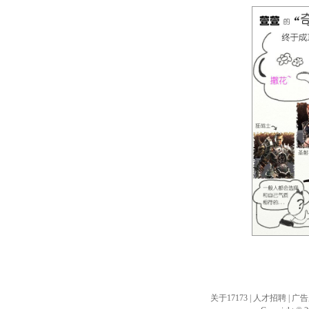
注:支
关于17173
|
人才招聘
|
广告