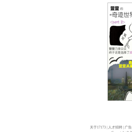
注:支
关于17173
|
人才招聘
|
广告