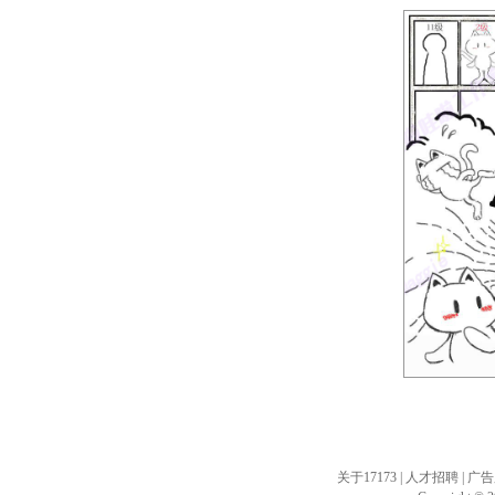
注:支
关于17173
|
人才招聘
|
广告