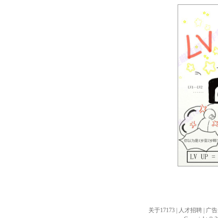
注:支
关于17173
|
人才招聘
|
广告