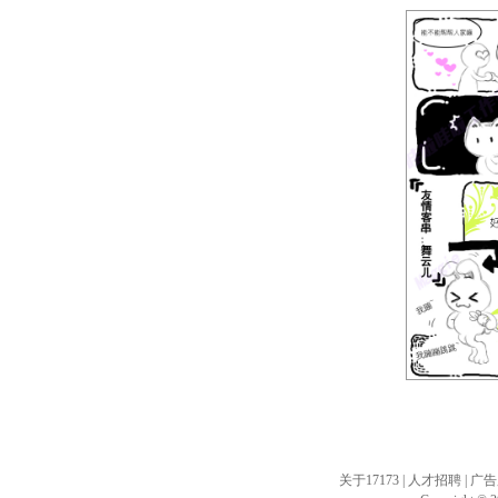
注:支
关于17173
|
人才招聘
|
广告