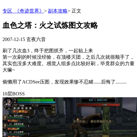
专区_《奇迹世界》
>
副本攻略
>
正文
血色之塔：火之试炼图文攻略
2007-12-15
玄夜六音
刷了几次血3，终于把图抓齐，一起贴上来
第一次刷的时候没经验，在顶楼灭团，之后几次就很顺手了，
其实也没多大难度。感觉人组多点比较好刷，毕竟群众的力量
大嘛~
偷懒用了ACDSee压图，发现效果惨不忍睹......后悔了.........
10层BOSS