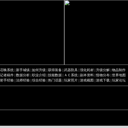
召唤系统
|
新手城镇
|
如何升级
|
获得装备
|
武器防具
|
强化耗材
|
升级分解
|
物品制作
记者稿件
|
数据分析
|
职业介绍
|
技能数据
|
ＡＣ系统
|
副本资料
|
怪物分布
|
世界地图
射手经验
|
法师经验
|
综合经验
|
热门话题
|
玩家照片
|
游戏截图
|
游戏下载
|
玩家论坛