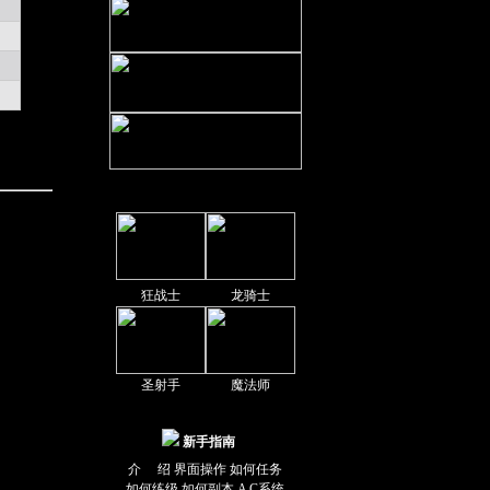
职业介绍
狂战士
龙骑士
圣射手
魔法师
新手指南
介 绍
界面操作
如何任务
如何练级
如何副本
A C系统