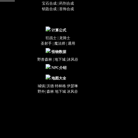
宝石合成
|
药剂合成
钥匙合成
|
首饰合成
计算公式
狂战士
|
龙骑士
圣射手
|
魔法师
|
通用
怪物数据
野兽森林
|
地下城
|
冰风谷
NPC介绍
地图大全
城镇|
沃德
特林格
伊瑟琳
野外|
森林
地下城
冰风谷
快捷键，