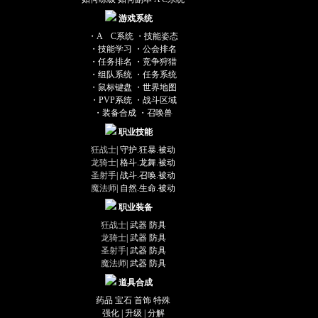
游戏系统
・A C系统
・技能姿态
・技能学习
・公会排名
・任务排名
・竞争狩猎
・组队系统
・任务系统
・鼠标键盘
・世界地图
・PVP系统
・战斗区域
查看其他
・装备合成
・召唤兽
职业技能
是为他们
狂战士
|
守护.
狂暴.
被动
龙骑士
|
格斗.
龙舞.
被动
S”按钮可
圣射手
|
战斗.
召唤.
被动
魔法师
|
自然.
生命.
被动
职业装备
打开这个
狂战士
|
武器
.
防具
龙骑士
|
武器
.
防具
圣射手
|
武器
.
防具
魔法师
|
武器
.
防具
观察、交
道具合成
姿态，鼠
药品
宝石
首饰
特殊
强化
|
升级
|
分解